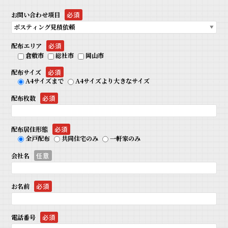
お問い合わせ項目
必須
配布エリア
必須
倉敷市
総社市
岡山市
配布サイズ
必須
A4サイズまで
A4サイズより大きなサイズ
配布枚数
必須
配布居住形態
必須
全戸配布
共同住宅のみ
一軒家のみ
会社名
任意
お名前
必須
電話番号
必須